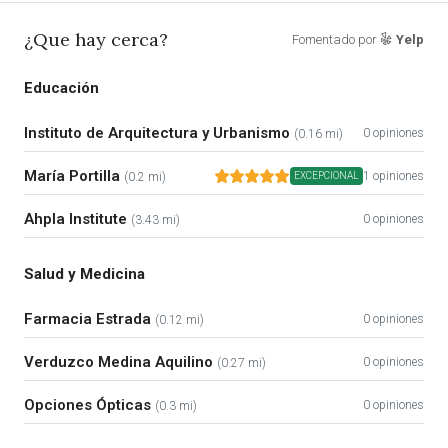
¿Que hay cerca?
Fomentado por
Yelp
Educación
Instituto de Arquitectura y Urbanismo
0 opiniones
(0.16 mi)
María Portilla
1 opiniones
(0.2 mi)
EXCEPCIONAL
Ahpla Institute
0 opiniones
(3.43 mi)
Salud y Medicina
Farmacia Estrada
0 opiniones
(0.12 mi)
Verduzco Medina Aquilino
0 opiniones
(0.27 mi)
Opciones Ópticas
0 opiniones
(0.3 mi)