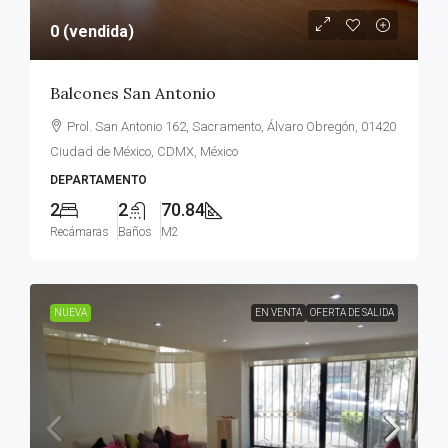
0 (vendida)
Balcones San Antonio
Prol. San Antonio 162, Sacramento, Álvaro Obregón, 01420
Ciudad de México, CDMX, México
DEPARTAMENTO
2
2
70.84
Recámaras
Baños
M2
NUEVA
EN VENTA
OFERTA DE SALIDA