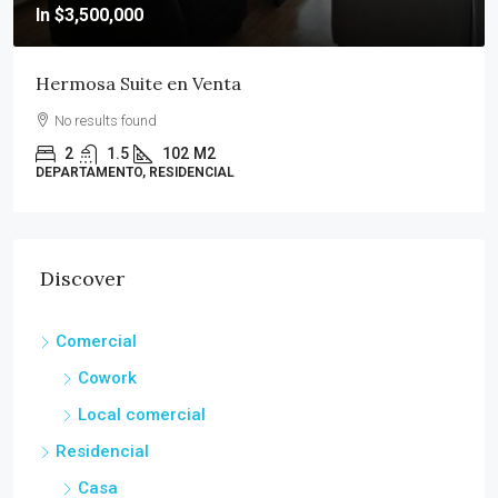
$4,500,000
Casa en Condominio
Ingeniero Jesús Gómez González 2, Coapa, Jardines Villa
Coapa, Ciudad de México, CDMX
3
2
150
M2
CASA, CONDOMINIO
Discover
Comercial
Cowork
Local comercial
Residencial